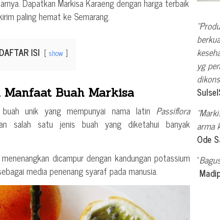
tarnya. Dapatkan Markisa Karaeng dengan harga terbaik
kirim paling hemat ke Semarang.
“Produ
berkua
DAFTAR ISI
keseha
show
yg pe
dikons
Sulse
n Manfaat Buah Markisa
u buah unik yang mempunyai nama latin
Passiflora
“Marki
n salah satu jenis buah yang diketahui banyak
arma k
Ode S
at menenangkan dicampur dengan kandungan potassium
“
Bagus
ebagai media penenang syaraf pada manusia.
Madi