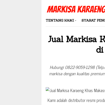
Skip
to
content
TENTANG KAMI
SYARAT PE
Jual Markisa 
d
Hubungi 0822-9059-1298 (Telp/W
markisa dengan kualitas premium, 
Kami adalah distributor resmi prod